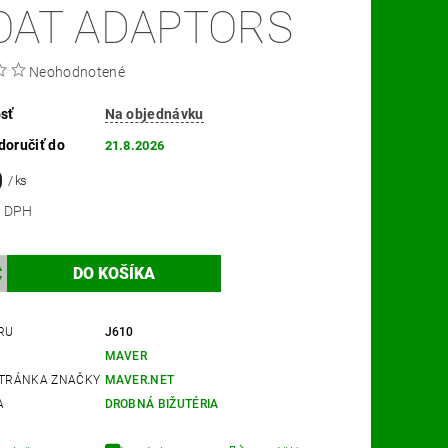
OAT ADAPTORS
Neohodnotené
sť
Na objednávku
oručiť do
21.8.2026
0
/ ks
 bez DPH
RU
J610
MAVER
TRÁNKA ZNAČKY
MAVER.NET
A
DROBNÁ BIŽUTÉRIA