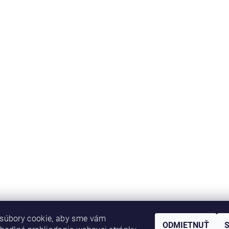
súbory cookie, aby sme vám
ODMIETNUŤ