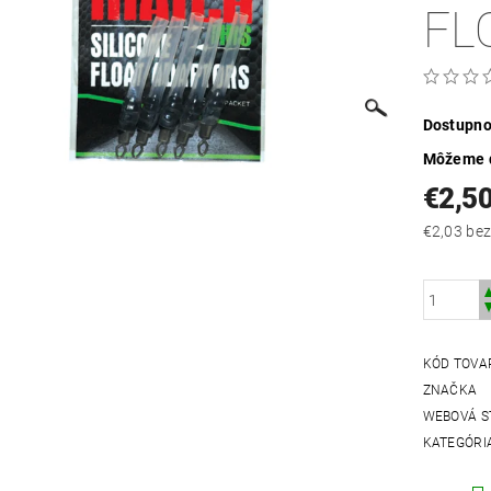
FL
Dostupno
Môžeme d
€2,5
€2,03
KÓD TOVA
ZNAČKA
WEBOVÁ S
KATEGÓRI