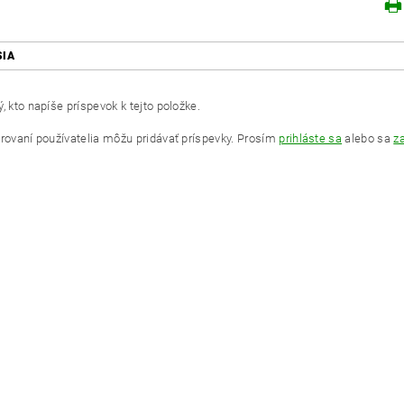
SIA
, kto napíše príspevok k tejto položke.
trovaní používatelia môžu pridávať príspevky. Prosím
prihláste sa
alebo sa
za