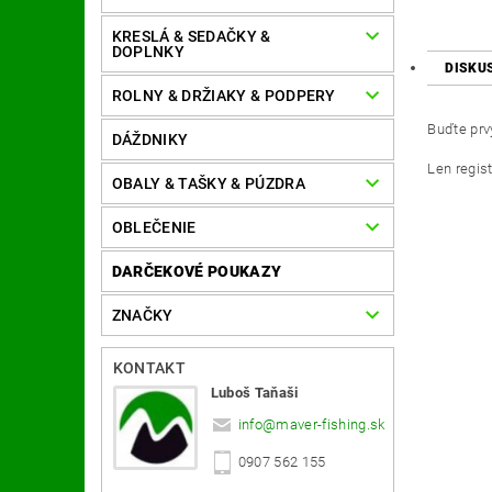
KRESLÁ & SEDAČKY &
DOPLNKY
DISKU
ROLNY & DRŽIAKY & PODPERY
Buďte prvý
DÁŽDNIKY
Len regis
OBALY & TAŠKY & PÚZDRA
OBLEČENIE
DARČEKOVÉ POUKAZY
ZNAČKY
KONTAKT
Luboš Taňaši
info
@
maver-fishing.sk
0907 562 155