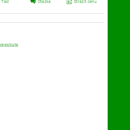
Tlač
Otázka
Strážiť cenu
registrujte
.