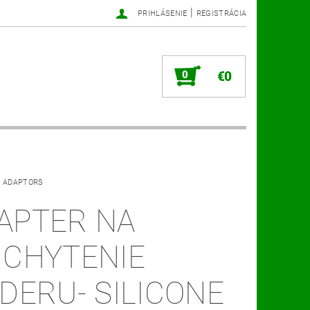
|
PRIHLÁSENIE
REGISTRÁCIA
0
€0
OAT ADAPTORS
APTER NA
ICHYTENIE
IDERU- SILICONE