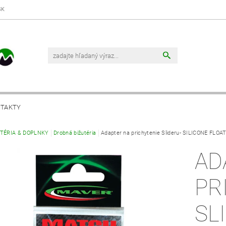
SK
TAKTY
UTÉRIA & DOPLNKY
Drobná bižutéria
Adapter na prichytenie Slideru- SILICONE FL
AD
PR
SL