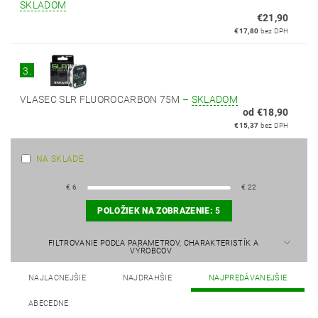
SKLADOM
€21,90
€17,80
bez DPH
3.
VLASEC SLR FLUOROCARBON 75M
–
SKLADOM
od €18,90
€15,37
bez DPH
NA SKLADE
€
6
€
22
POLOŽIEK NA ZOBRAZENIE:
5
FILTROVANIE PODĽA PARAMETROV, CHARAKTERISTÍK A
VÝROBCOV
NAJLACNEJŠIE
NAJDRAHŠIE
NAJPREDÁVANEJŠIE
ABECEDNE