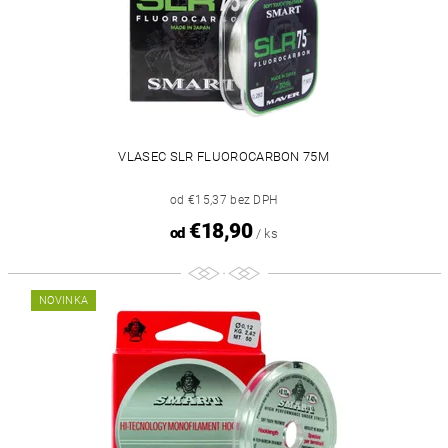
VLASEC SLR FLUOROCARBON 75M
od €15,37 bez DPH
€18,90
od
/ ks
NOVINKA