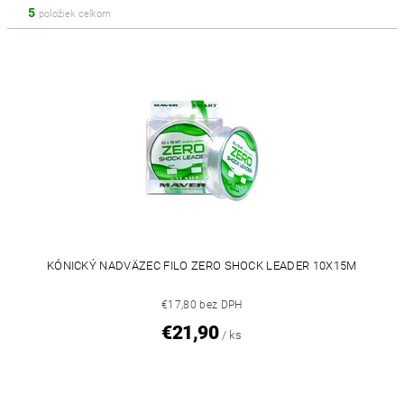
5
položiek celkom
KÓNICKÝ NADVÄZEC FILO ZERO SHOCK LEADER 10X15M
€17,80 bez DPH
€21,90
/ ks