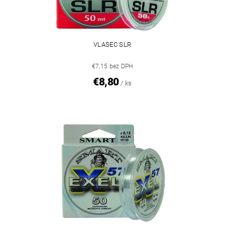
VLASEC SLR
€7,15 bez DPH
€8,80
/ ks