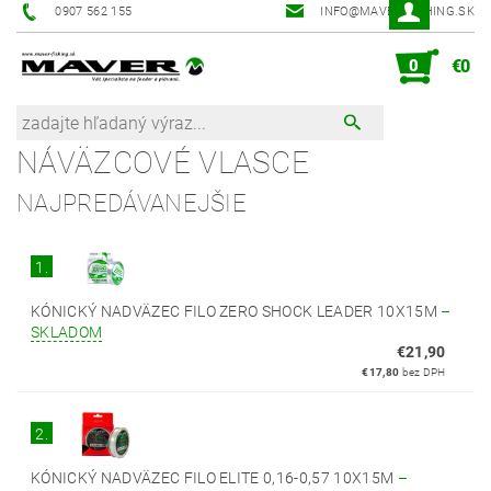
0907 562 155
INFO@MAVER-FISHING.SK
0
€0
NÁVÄZCOVÉ VLASCE
NAJPREDÁVANEJŠIE
1.
KÓNICKÝ NADVÄZEC FILO ZERO SHOCK LEADER 10X15M
–
SKLADOM
€21,90
€17,80
bez DPH
2.
KÓNICKÝ NADVÄZEC FILO ELITE 0,16-0,57 10X15M
–