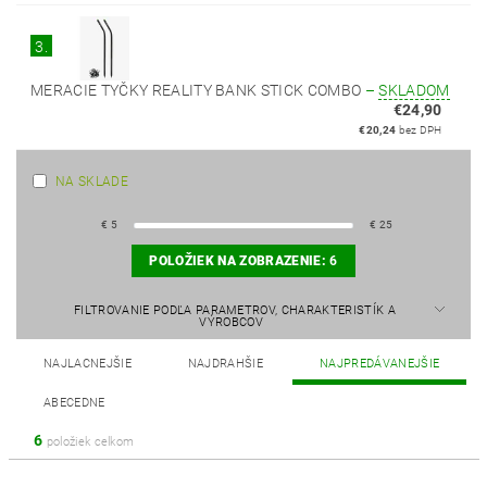
3.
MERACIE TYČKY REALITY BANK STICK COMBO
–
SKLADOM
€24,90
€20,24
bez DPH
NA SKLADE
€
5
€
25
POLOŽIEK NA ZOBRAZENIE:
6
FILTROVANIE PODĽA PARAMETROV, CHARAKTERISTÍK A
VÝROBCOV
NAJLACNEJŠIE
NAJDRAHŠIE
NAJPREDÁVANEJŠIE
ABECEDNE
6
položiek celkom