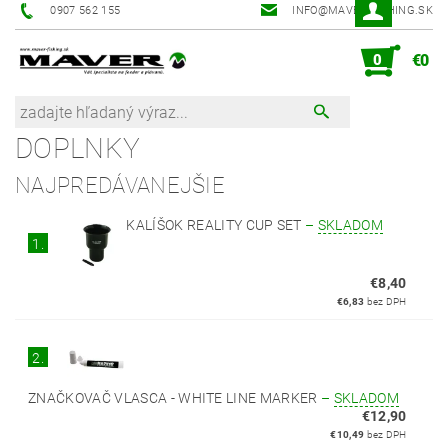
0907 562 155
INFO@MAVER-FISHING.SK
0
€0
DOPLNKY
NAJPREDÁVANEJŠIE
KALÍŠOK REALITY CUP SET
–
SKLADOM
1.
€8,40
€6,83
bez DPH
2.
ZNAČKOVAČ VLASCA - WHITE LINE MARKER
–
SKLADOM
€12,90
€10,49
bez DPH