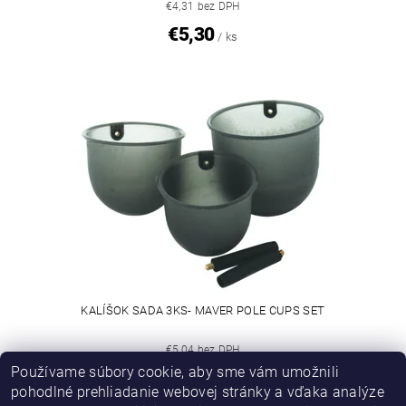
€4,31 bez DPH
€5,30
/ ks
KALÍŠOK SADA 3KS- MAVER POLE CUPS SET
€5,04 bez DPH
Používame súbory cookie, aby sme vám umožnili
€6,20
/ ks
pohodlné prehliadanie webovej stránky a vďaka analýze