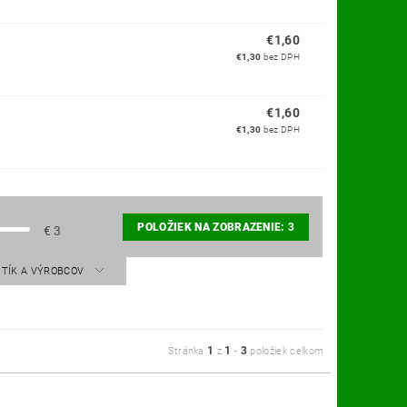
€1,60
€1,30
bez DPH
€1,60
€1,30
bez DPH
POLOŽIEK NA ZOBRAZENIE:
3
€
3
STÍK A VÝROBCOV
1
1
3
Stránka
z
-
položiek celkom