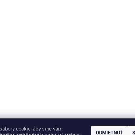
súbory cookie, aby sme vám
ODMIETNUŤ