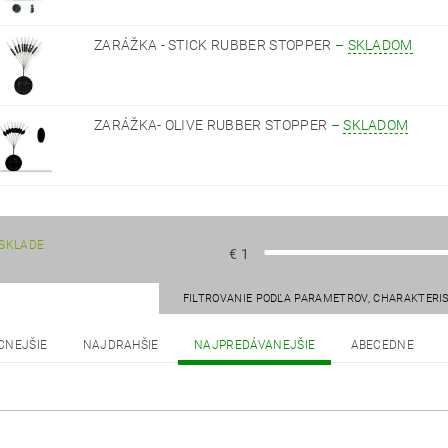
ZARÁŽKA - STICK RUBBER STOPPER
–
SKLADOM
ZARÁŽKA- OLIVE RUBBER STOPPER
–
SKLADOM
SKLADE
€
1
FILTROVANIE PODĽA PARAMETROV, CHARAKTERI
CNEJŠIE
NAJDRAHŠIE
NAJPREDÁVANEJŠIE
ABECEDNE