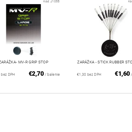
Kód:
J1055
Kó
ZARÁŽKA- MV-R GRIP STOP
ZARÁŽKA - STICK RUBBER ST
€2,70
€1,60
/ balenie
0 bez DPH
€1,30 bez DPH