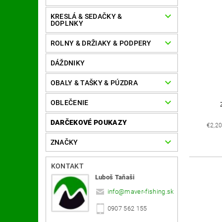
KRESLÁ & SEDAČKY &
DOPLNKY
ROLNY & DRŽIAKY & PODPERY
DÁŽDNIKY
OBALY & TAŠKY & PÚZDRA
OBLEČENIE
DARČEKOVÉ POUKAZY
€2,2
ZNAČKY
KONTAKT
Luboš Taňaši
info
@
maver-fishing.sk
0907 562 155