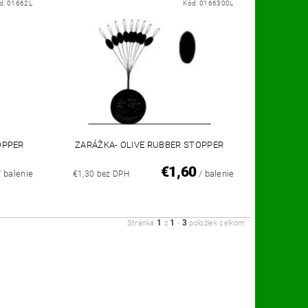
d:
01662L
Kód:
0166300L
OPPER
ZARÁŽKA- OLIVE RUBBER STOPPER
€1,60
/ balenie
/ balenie
€1,30 bez DPH
1
1
3
Stránka
z
-
položiek celkom