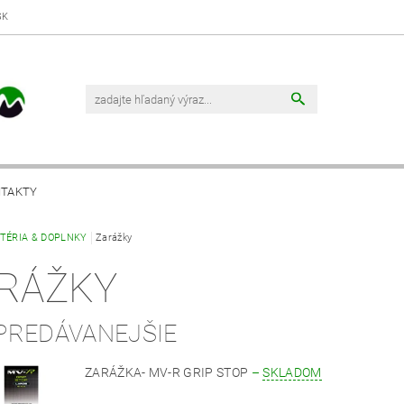
SK
TAKTY
UTÉRIA & DOPLNKY
Zarážky
RÁŽKY
PREDÁVANEJŠIE
ZARÁŽKA- MV-R GRIP STOP
–
SKLADOM