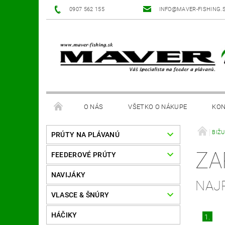
0907 562 155
INFO@MAVER-FISHING.
O NÁS
VŠETKO O NÁKUPE
KON
BIŽ
PRÚTY NA PLÁVANÚ
ZA
FEEDEROVÉ PRÚTY
NAVIJÁKY
NAJ
VLASCE & ŠNÚRY
HÁČIKY
1.