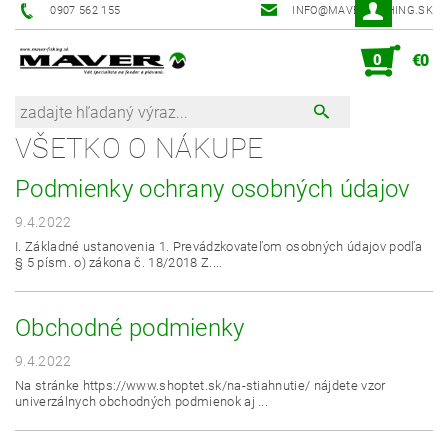
0907 562 155
INFO@MAVER-FISHING.SK
0
€0
VŠETKO O NÁKUPE
Podmienky ochrany osobných údajov
9.4.2022
I. Základné ustanovenia 1. Prevádzkovateľom osobných údajov podľa
§ 5 písm. o) zákona č. 18/2018 Z....
Obchodné podmienky
9.4.2022
Na stránke https://www.shoptet.sk/na-stiahnutie/ nájdete vzor
univerzálnych obchodných podmienok aj ...