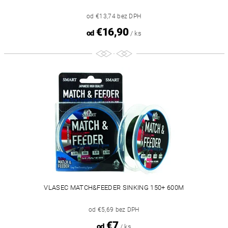
od €13,74 bez DPH
€16,90
od
/ ks
VLASEC MATCH&FEEDER SINKING 150+ 600M
od €5,69 bez DPH
€7
od
/ ks