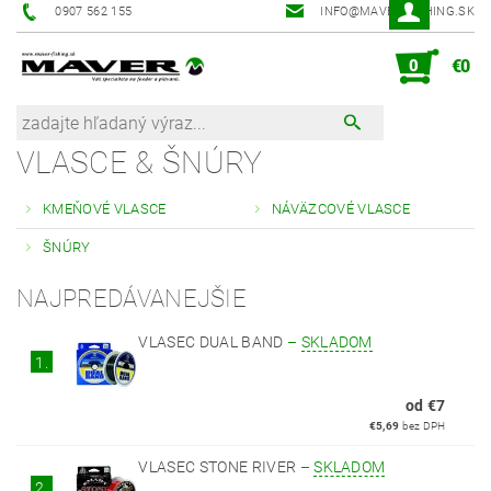
0907 562 155
INFO@MAVER-FISHING.SK
0
€0
VLASCE & ŠNÚRY
KMEŇOVÉ VLASCE
NÁVÄZCOVÉ VLASCE
ŠNÚRY
NAJPREDÁVANEJŠIE
VLASEC DUAL BAND
–
SKLADOM
1.
od €7
€5,69
bez DPH
VLASEC STONE RIVER
–
SKLADOM
2.