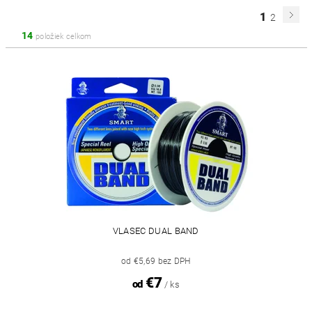
1
2
14
položiek celkom
VLASEC DUAL BAND
od €5,69 bez DPH
€7
od
/ ks