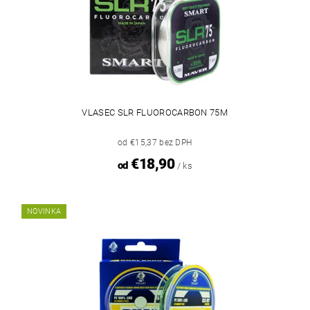
VLASEC SLR FLUOROCARBON 75M
od €15,37 bez DPH
€18,90
od
/ ks
NOVINKA