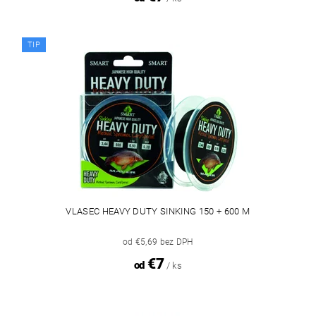
TIP
VLASEC HEAVY DUTY SINKING 150 + 600 M
od €5,69 bez DPH
€7
od
/ ks