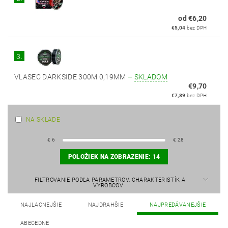
od €6,20
€5,04
bez DPH
3.
VLASEC DARKSIDE 300M 0,19MM
–
SKLADOM
€9,70
€7,89
bez DPH
NA SKLADE
€
6
€
28
POLOŽIEK NA ZOBRAZENIE:
14
FILTROVANIE PODĽA PARAMETROV, CHARAKTERISTÍK A
VÝROBCOV
NAJLACNEJŠIE
NAJDRAHŠIE
NAJPREDÁVANEJŠIE
ABECEDNE