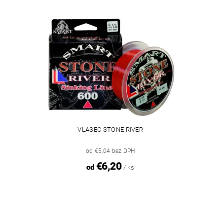
VLASEC STONE RIVER
od €5,04 bez DPH
€6,20
od
/ ks