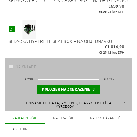
SEDAČKA REALITY TOP RACE SEAT BOX
–
NA OBJEDNÁVKU
€639,90
€520,24
bez DPH
3.
SEDAČKA HYPERLITE SEAT BOX
–
NA OBJEDNÁVKU
€1 014,90
€825,12
bez DPH
NA SKLADE
€
239
€
1015
POLOŽIEK NA ZOBRAZENIE:
3
FILTROVANIE PODĽA PARAMETROV, CHARAKTERISTÍK A
VÝROBCOV
NAJLACNEJŠIE
NAJDRAHŠIE
NAJPREDÁVANEJŠIE
ABECEDNE