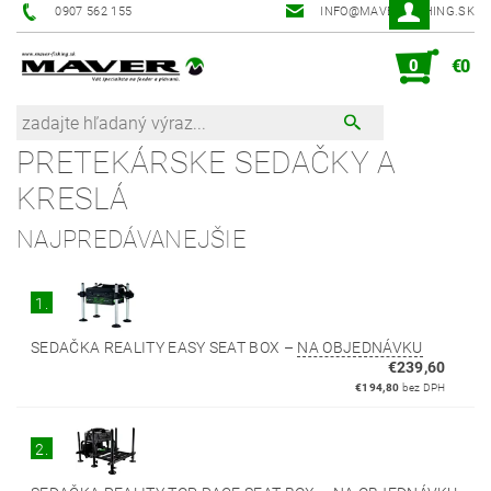
0907 562 155
INFO@MAVER-FISHING.SK
0
€0
PRETEKÁRSKE SEDAČKY A
KRESLÁ
NAJPREDÁVANEJŠIE
1.
SEDAČKA REALITY EASY SEAT BOX
–
NA OBJEDNÁVKU
€239,60
€194,80
bez DPH
2.