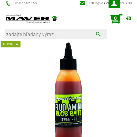
0907 562 155
INFO@MAVER-FISHING.SK
0
€0
NOVINKA