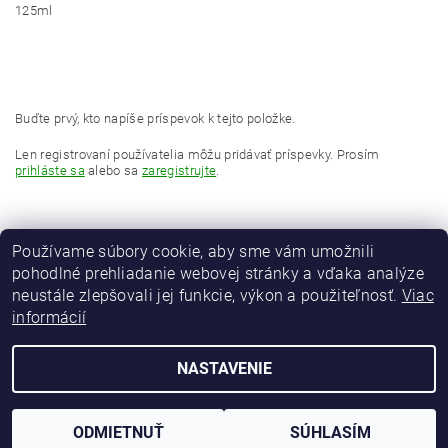
125ml
Buďte prvý, kto napíše príspevok k tejto položke.
Len registrovaní používatelia môžu pridávať príspevky. Prosím
prihláste sa
alebo sa
zaregistrujte
.
Používame súbory cookie, aby sme vám umožnili
pohodlné prehliadanie webovej stránky a vďaka analýze
neustále zlepšovali jej funkcie, výkon a použiteľnosť.
Viac
informácií
MAVER Italia
NASTAVENIE
2026 © maver-fishing.sk, všetky práva vyhradené
Vytvoril Shoptet
ODMIETNUŤ
SÚHLASÍM