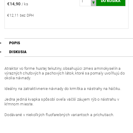
€14,90
/ ks
€12,11 bez DPH
POPIS
DISKUSIA
Atraktor vo forme hustej tekutiny, obsahujúci zmes aminokyselín a
výrazných chuťových a pachových látok, ktoré sa pomaly uvoľňujú do
okolia návnady.
Ideálny na zatraktívnenie návnady do krmítka a nástrahy na háčiku.
Jedna jediná kvapka spôsobí oveľa väčší záujem rýb o nástrahu v
kŕmnom mieste.
Dodávané v niekoľkých fluofarebných variantoch a príchutiach.