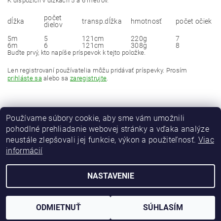
K dispozícii v dĺžkach 5 a 6 metrov.
počet
dĺžka
transp.dĺžka
hmotnosť
počet očiek
dielov
5m
5
121cm
220g
7
6m
6
121cm
308g
8
Buďte prvý, kto napíše príspevok k tejto položke.
Len registrovaní používatelia môžu pridávať príspevky. Prosím
prihláste sa
alebo sa
zaregistrujte
.
Používame súbory cookie, aby sme vám umožnili
pohodlné prehliadanie webovej stránky a vďaka analýze
neustále zlepšovali jej funkcie, výkon a použiteľnosť.
Viac
informácií
MAVER Italia
NASTAVENIE
2026 © maver-fishing.sk, všetky práva vyhradené
Vytvoril Shoptet
ODMIETNUŤ
SÚHLASÍM