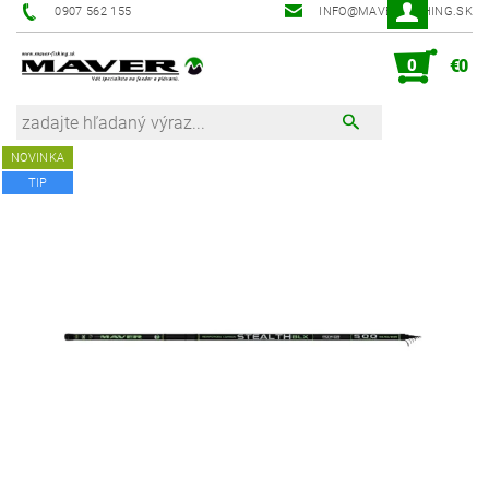
0907 562 155
INFO@MAVER-FISHING.SK
0
€0
NOVINKA
TIP