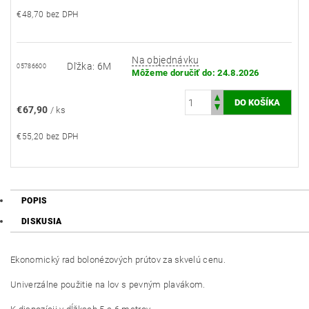
€48,70 bez DPH
Na objednávku
Dľžka: 6M
05786600
Môžeme doručiť do:
24.8.2026
€67,90
/ ks
€55,20 bez DPH
POPIS
DISKUSIA
Ekonomický rad bolonézových prútov za skvelú cenu.
Univerzálne použitie na lov s pevným plavákom.