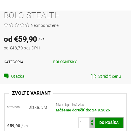
BOLO STEALTH
Neohodnotené
od €59,90
/ ks
od €48,70 bez DPH
KATEGÓRIA
BOLOGNESKY
Otázka
Strážiť cenu
ZVOĽTE VARIANT
Na objednávku
Dľžka: 5M
05786500
Môžeme doručiť do:
24.8.2026
€59,90
/ ks