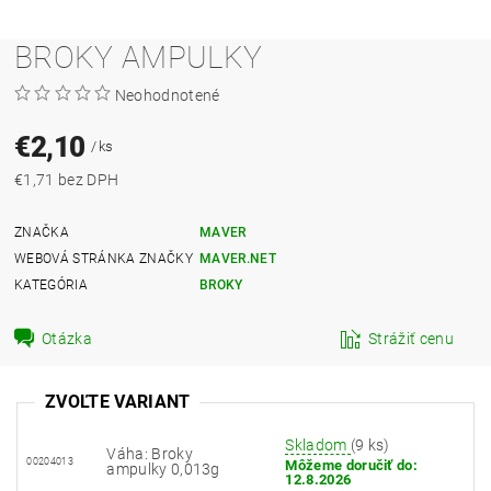
BROKY AMPULKY
Neohodnotené
€2,10
/ ks
€1,71 bez DPH
ZNAČKA
MAVER
WEBOVÁ STRÁNKA ZNAČKY
MAVER.NET
KATEGÓRIA
BROKY
Otázka
Strážiť cenu
ZVOĽTE VARIANT
Skladom
(9 ks)
Váha: Broky
00204013
Môžeme doručiť do:
ampulky 0,013g
12.8.2026