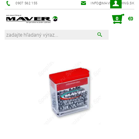
0907 562 155
INFO@MAVER-FISHING.SK
0
€0