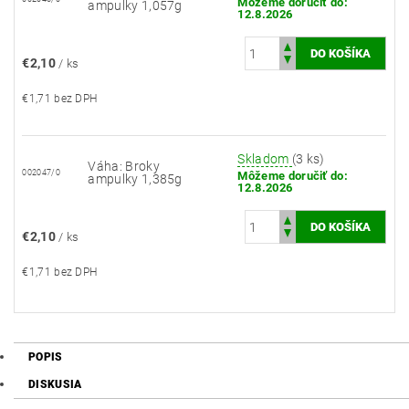
Môžeme doručiť do:
ampulky 1,057g
12.8.2026
€2,10
/ ks
€1,71 bez DPH
Skladom
(3 ks)
Váha: Broky
002047/0
Môžeme doručiť do:
ampulky 1,385g
12.8.2026
€2,10
/ ks
€1,71 bez DPH
POPIS
DISKUSIA