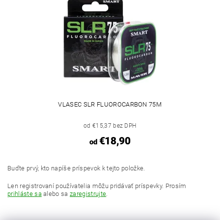
VLASEC SLR FLUOROCARBON 75M
od €15,37 bez DPH
€18,90
od
Buďte prvý, kto napíše príspevok k tejto položke.
Len registrovaní používatelia môžu pridávať príspevky. Prosím
prihláste sa
alebo sa
zaregistrujte
.