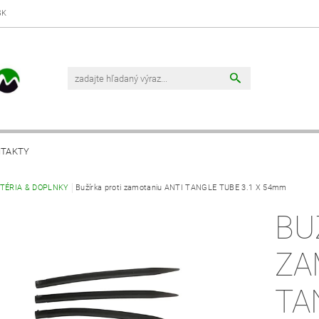
SK
TAKTY
UTÉRIA & DOPLNKY
Bužírka proti zamotaniu ANTI TANGLE TUBE 3.1 X 54mm
BU
ZA
TA