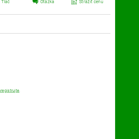
Tlač
Otázka
Strážiť cenu
registrujte
.