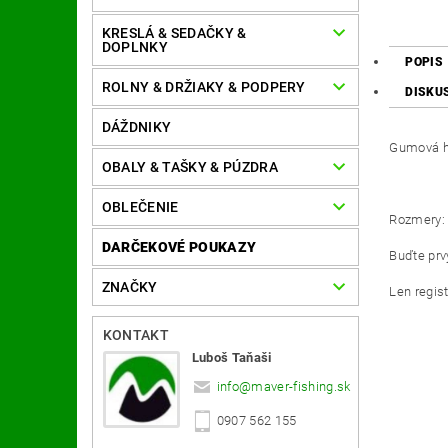
KRESLÁ & SEDAČKY &
DOPLNKY
POPIS
ROLNY & DRŽIAKY & PODPERY
DISKU
DÁŽDNIKY
Gumová h
OBALY & TAŠKY & PÚZDRA
OBLEČENIE
Rozmery
DARČEKOVÉ POUKAZY
Buďte prvý
ZNAČKY
Len regis
KONTAKT
Luboš Taňaši
info
@
maver-fishing.sk
0907 562 155