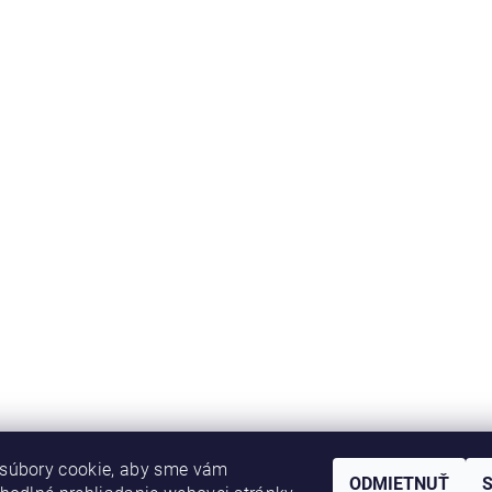
súbory cookie, aby sme vám
ODMIETNUŤ