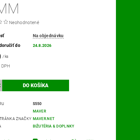
4MM
Neohodnotené
sť
Na objednávku
oručiť do
24.8.2026
0
/ ks
 bez DPH
RU
S550
MAVER
TRÁNKA ZNAČKY
MAVER.NET
A
BIŽUTÉRIA & DOPLNKY