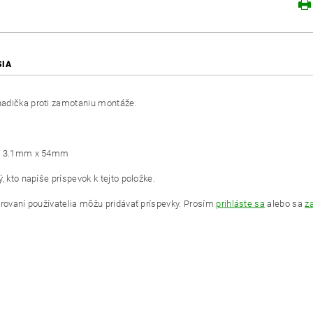
SIA
adička proti zamotaniu montáže.
: 3.1mm x 54mm
, kto napíše príspevok k tejto položke.
trovaní používatelia môžu pridávať príspevky. Prosím
prihláste sa
alebo sa
za