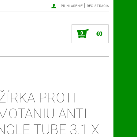
|
PRIHLÁSENIE
REGISTRÁCIA
0
€0
ŽÍRKA PROTI
MOTANIU ANTI
NGLE TUBE 3.1 X