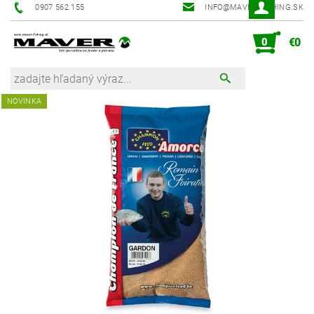
0907 562 155
INFO@MAVER-FISHING.SK
0
€0
NOVINKA