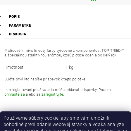
POPIS
PARAMETRE
DISKUSIA
Ploticové krmivo hnedej farby vyrobené z komponentov „TOP TRIEDY“
a špeciálnou atraktívnou arómou, ktorú plotice ocenia po celý rok.
Hmotnosť
1 kg
Buďte prvý, kto napíše príspevok k tejto položke.
Len registrovaní používatelia môžu pridávať príspevky. Prosím
prihláste sa
alebo sa
zaregistrujte
.
Používame súbory cookie, aby sme vám umožnili
pohodlné prehliadanie webovej stránky a vďaka analýze
neustále zlepšovali jej funkcie, výkon a použiteľnosť.
Viac