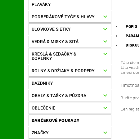
PLAVÁKY
PODBERÁKOVÉ TYČE & HLAVY
POPIS
ÚLOVKOVÉ SIEŤKY
PARAM
VEDRÁ & MISKY & SITÁ
DISKU
KRESLÁ & SEDAČKY &
DOPLNKY
Táto čier
táto vnad
ROLNY & DRŽIAKY & PODPERY
zmesi do
DÁŽDNIKY
Hmotnos
OBALY & TAŠKY & PÚZDRA
Buďte prvý
OBLEČENIE
Len regis
DARČEKOVÉ POUKAZY
ZNAČKY