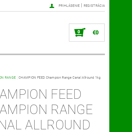
|
PRIHLÁSENIE
REGISTRÁCIA
0
€0
ON RANGE
CHAMPION FEED Champion Range Canal Allround 1kg
AMPION FEED
AMPION RANGE
NAL ALLROUND