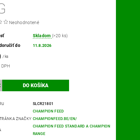
G
Neohodnotené
sť
Skladom
(>20 ks)
oručiť do
11.8.2026
0
/ ks
 bez DPH
RU
SLCR21801
CHAMPION FEED
TRÁNKA ZNAČKY
CHAMPIONFEED.BE/EN/
CHAMPION FEED STANDARD A CHAMPION
A
RANGE