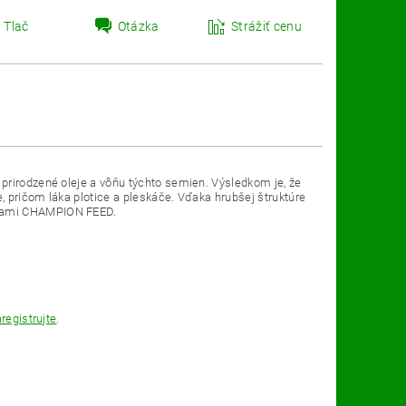
Tlač
Otázka
Strážiť cenu
prirodzené oleje a vôňu týchto semien. Výsledkom je, že
 pričom láka plotice a pleskáče. Vďaka hrubšej štruktúre
mivami CHAMPION FEED.
registrujte
.