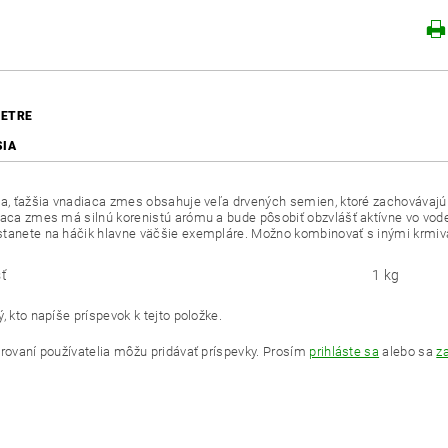
ETRE
SIA
na, ťažšia vnadiaca zmes obsahuje veľa drvených semien, ktoré zachovávajú 
iaca zmes má silnú korenistú arómu a bude pôsobiť obzvlášť aktívne vo vode,
stanete na háčik hlavne väčšie exempláre. Možno kombinovať s inými kr
ť
1 kg
, kto napíše príspevok k tejto položke.
trovaní používatelia môžu pridávať príspevky. Prosím
prihláste sa
alebo sa
za