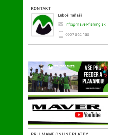
KONTAKT
Luboš Taňaši
info
@
maver-fishing.sk
0907 562 155
PRIJÍMAME ONLINE PLATBY