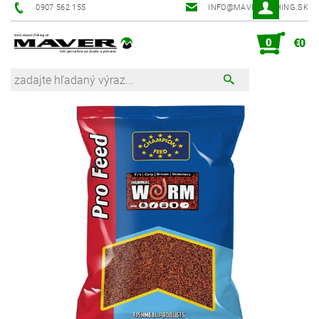
0907 562 155
INFO@MAVER-FISHING.SK
0
€0