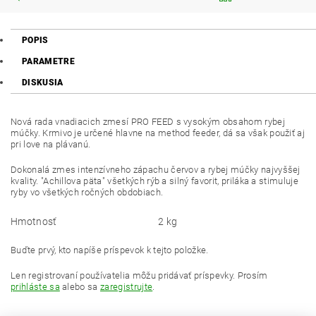
POPIS
PARAMETRE
DISKUSIA
Nová rada vnadiacich zmesí PRO FEED s vysokým obsahom rybej
múčky.
Krmivo je určené hlavne na method feeder, dá sa však použiť aj
pri love na plávanú.
Dokonalá zmes intenzívneho zápachu červov a rybej múčky najvyššej
kvality. "Achillova päta" všetkých rýb a silný favorit, priláka a stimuluje
ryby vo všetkých ročných obdobiach.
Hmotnosť
2 kg
Buďte prvý, kto napíše príspevok k tejto položke.
Len registrovaní používatelia môžu pridávať príspevky. Prosím
prihláste sa
alebo sa
zaregistrujte
.