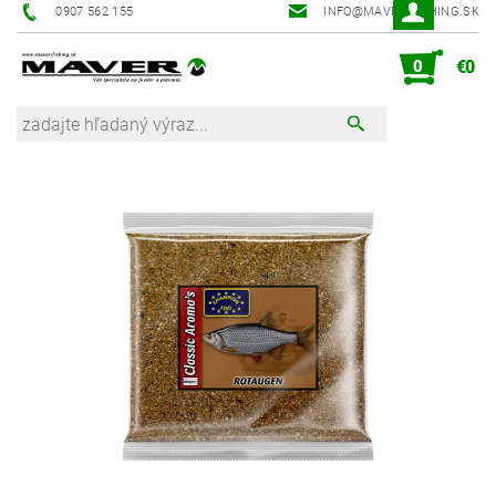
0907 562 155
INFO@MAVER-FISHING.SK
0
€0