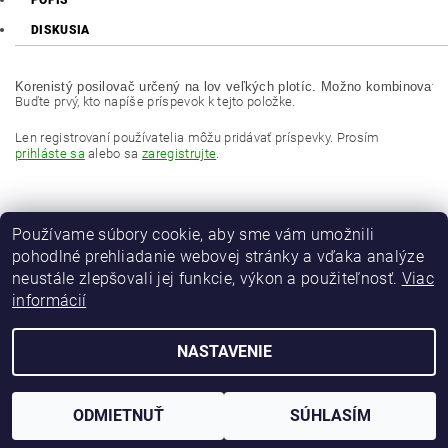
POPIS
DISKUSIA
Korenistý posilovač určený na lov veľkých plotíc. Možno kombinovať 
Buďte prvý, kto napíše príspevok k tejto položke.
Len registrovaní používatelia môžu pridávať príspevky. Prosím
prihláste sa
alebo sa
zaregistrujte
.
Používame súbory cookie, aby sme vám umožnili
pohodlné prehliadanie webovej stránky a vďaka analýze
neustále zlepšovali jej funkcie, výkon a použiteľnosť.
Viac
informácií
MAVER Italia
NASTAVENIE
2026 © maver-fishing.sk, všetky práva vyhradené
Vytvoril Shoptet
ODMIETNUŤ
SÚHLASÍM