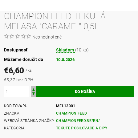
CHAMPION FEED TEKUTÁ
MELASA "CARAMEL" 0,5L
Neohodnotené
Dostupnosť
Skladom
(10 ks)
Môžeme doručiť do
10.8.2026
€6,60
/ ks
€5,37 bez DPH
KÓD TOVARU
MEL13001
ZNAČKA
CHAMPION FEED
WEBOVÁ STRÁNKA ZNAČKY
CHAMPIONFEED.BE/EN/
KATEGÓRIA
TEKUTÉ POSILOVAČE A DIPY