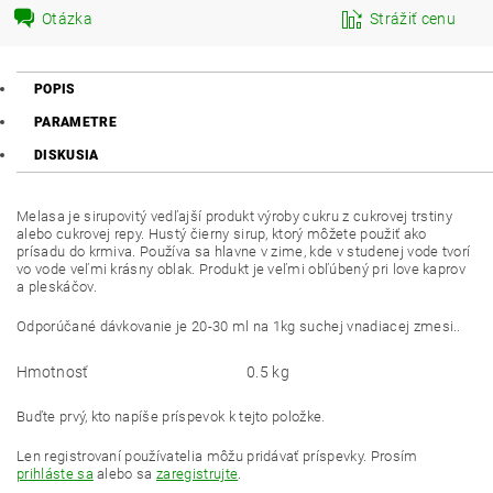
Otázka
Strážiť cenu
POPIS
PARAMETRE
DISKUSIA
Melasa je sirupovitý vedľajší produkt výroby cukru z cukrovej trstiny
alebo cukrovej repy. Hustý čierny sirup, ktorý môžete použiť ako
prísadu do krmiva. Používa sa hlavne v zime, kde v studenej vode tvorí
vo vode veľmi krásny oblak. Produkt je veľmi obľúbený pri love kaprov
a pleskáčov.
Odporúčané dávkovanie je 20-30 ml na 1kg suchej vnadiacej zmesi..
Hmotnosť
0.5 kg
Buďte prvý, kto napíše príspevok k tejto položke.
Len registrovaní používatelia môžu pridávať príspevky. Prosím
prihláste sa
alebo sa
zaregistrujte
.