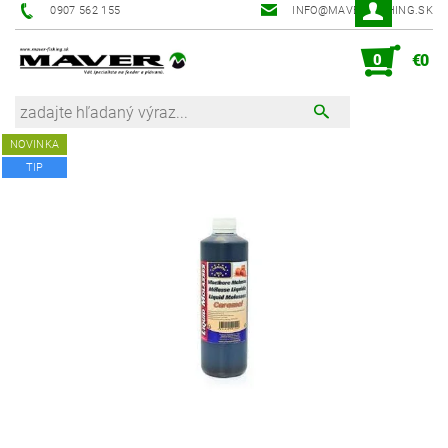
0907 562 155
INFO@MAVER-FISHING.SK
0
€0
NOVINKA
TIP