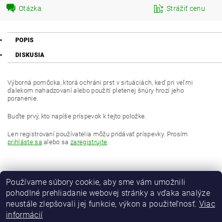
Otázka
Strážiť cenu
POPIS
DISKUSIA
Výborná pomôcka, ktorá ochráni prst v situáciách, keď pri veľmi
ďalekom nahadzovaní alebo použití pletenej šnúry hrozí jeho
poranenie.
Buďte prvý, kto napíše príspevok k tejto položke.
Len registrovaní používatelia môžu pridávať príspevky. Prosím
prihláste sa
alebo sa
zaregistrujte
.
Používame súbory cookie, aby sme vám umožnili
pohodlné prehliadanie webovej stránky a vďaka analýze
neustále zlepšovali jej funkcie, výkon a použiteľnosť.
Viac
informácií