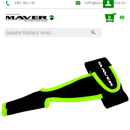
0907 562 155
INFO@MAVER-FISHING.SK
0
€0