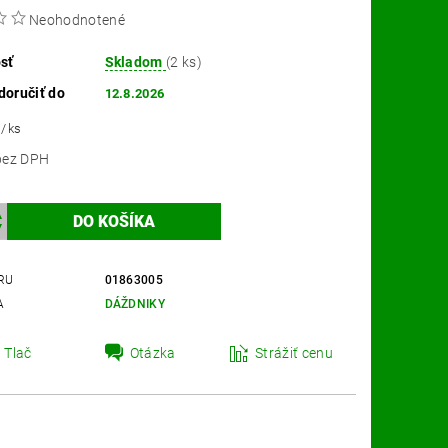
Neohodnotené
sť
Skladom
(2 ks)
oručiť do
12.8.2026
9
/ ks
113,01 bez DPH
RU
01863005
A
DÁŽDNIKY
Tlač
Otázka
Strážiť cenu