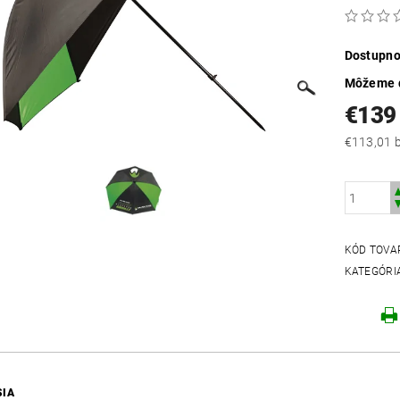
Dostupno
Môžeme d
€13
€
KÓD TOVA
KATEGÓRI
SIA