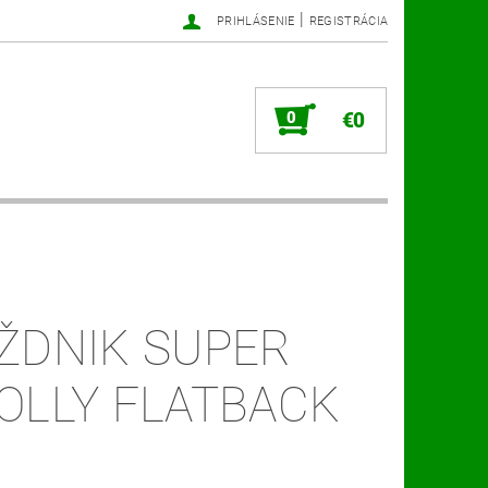
|
PRIHLÁSENIE
REGISTRÁCIA
0
€0
ŽDNIK SUPER
OLLY FLATBACK
M