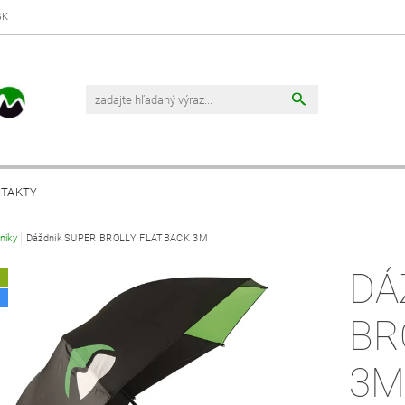
SK
TAKTY
niky
Dáždnik SUPER BROLLY FLATBACK 3M
DÁ
A
BR
3