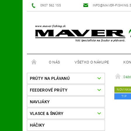
0907 562 155
INFO@MAVER-FISHING.
O NÁS
VŠETKO O NÁKUPE
KON
Dážd
PRÚTY NA PLÁVANÚ
FEEDEROVÉ PRÚTY
NOVINK
TIP
NAVIJÁKY
VLASCE & ŠNÚRY
HÁČIKY