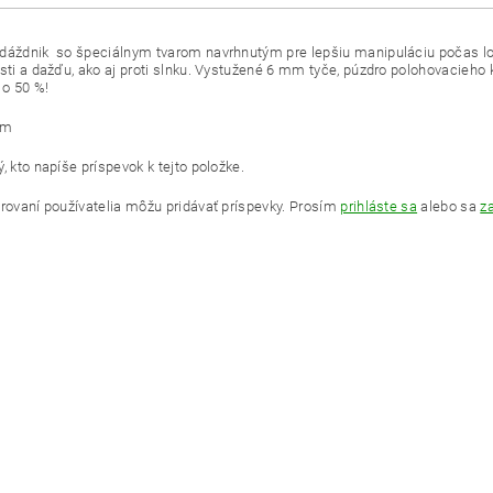
dáždnik so špeciálnym tvarom navrhnutým pre lepšiu manipuláciu počas lovu
osti a dažďu, ako aj proti slnku. Vystužené 6 mm tyče, púzdro polohovacieho 
 o 50 %!
3m
, kto napíše príspevok k tejto položke.
trovaní používatelia môžu pridávať príspevky. Prosím
prihláste sa
alebo sa
za