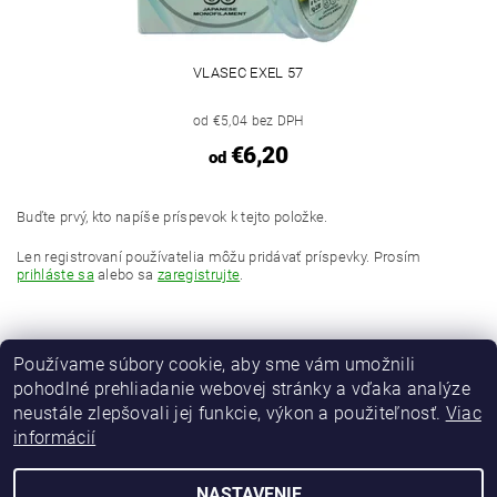
VLASEC EXEL 57
od €5,04 bez DPH
€6,20
od
Buďte prvý, kto napíše príspevok k tejto položke.
Len registrovaní používatelia môžu pridávať príspevky. Prosím
prihláste sa
alebo sa
zaregistrujte
.
Používame súbory cookie, aby sme vám umožnili
pohodlné prehliadanie webovej stránky a vďaka analýze
neustále zlepšovali jej funkcie, výkon a použiteľnosť.
Viac
informácií
MAVER Italia
NASTAVENIE