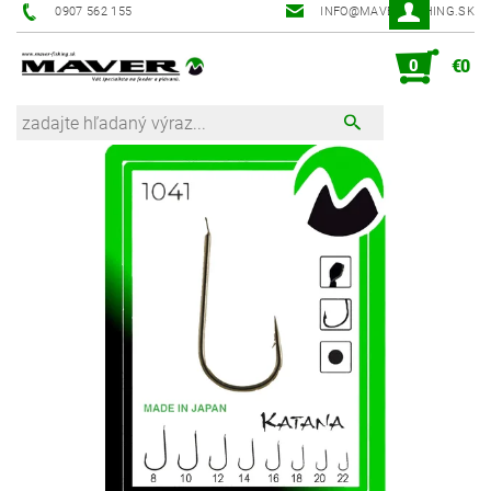
0907 562 155
INFO@MAVER-FISHING.SK
0
€0