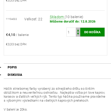
€3,33 bez DPH
Skladom
(10 balenie)
Veľkosť: 22
1110A022
Môžeme doručiť do:
12.8.2026
€4,10
/ balenie
€3,33 bez DPH
POPIS
DISKUSIA
Háčik striebornej farby vyrobený zo silnejšieho drôtu so širším
oblúčikom a neuveriteľnou ostrosťou . Najlepšia voľba pri love kaprov,
karasov a ďalších veľkých rýb. Tento typ háčika používame pravidelne
s výbornými výsledkami na všetkých kaprových pretekoch.
V balení je 20ks.