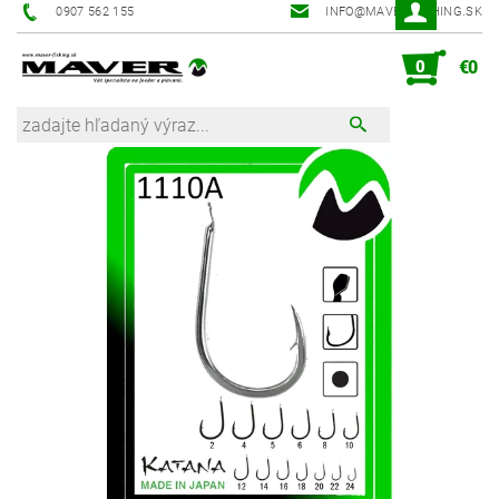
0907 562 155
INFO@MAVER-FISHING.SK
0
€0