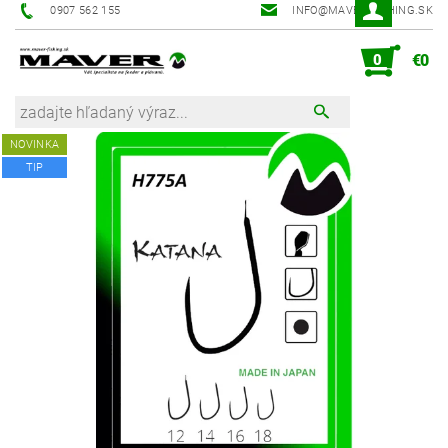
0907 562 155
INFO@MAVER-FISHING.SK
0
€0
NOVINKA
TIP