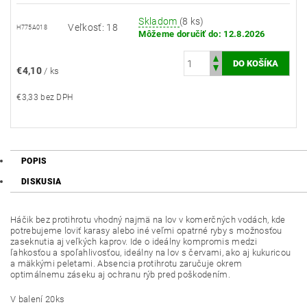
Skladom
(8 ks)
Veľkosť: 18
H775A018
Môžeme doručiť do:
12.8.2026
€4,10
/ ks
€3,33 bez DPH
POPIS
DISKUSIA
Háčik bez protihrotu vhodný najmä na lov v komerčných vodách, kde
potrebujeme loviť karasy alebo iné veľmi opatrné ryby s možnosťou
zaseknutia aj veľkých kaprov. Ide o ideálny kompromis medzi
ľahkosťou a spoľahlivosťou, ideálny na lov s červami, ako aj kukuricou
a mäkkými peletami. Absencia protihrotu zaručuje okrem
optimálnemu záseku aj ochranu rýb pred poškodením.
V balení 20ks