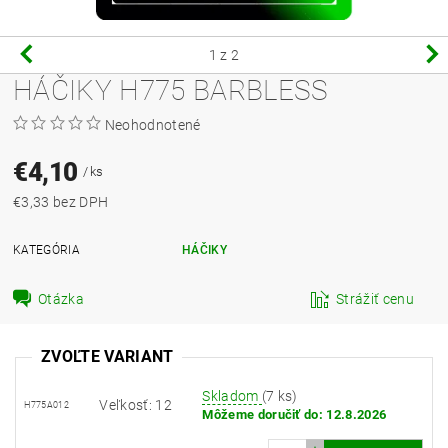
1
z 2
HÁČIKY H775 BARBLESS
Neohodnotené
€4,10
/ ks
€3,33 bez DPH
KATEGÓRIA
HÁČIKY
Otázka
Strážiť cenu
ZVOĽTE VARIANT
Skladom
(7 ks)
Veľkosť: 12
H775A012
Môžeme doručiť do:
12.8.2026