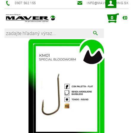
0907 562 155
INFO@MAVER-FISHING.SK
0
€0