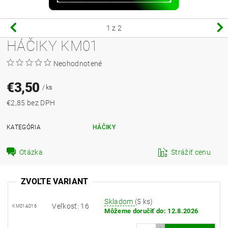
1
z 2
HÁČIKY KM01
Neohodnotené
€3,50
/ ks
€2,85 bez DPH
KATEGÓRIA
HÁČIKY
Otázka
Strážiť cenu
ZVOĽTE VARIANT
Skladom
(5 ks)
Veľkosť: 16
KM01A016
Môžeme doručiť do:
12.8.2026