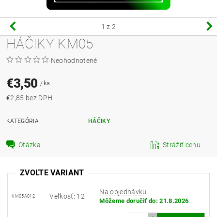
1
z 2
HÁČIKY KM05
Neohodnotené
€3,50
/ ks
€2,85 bez DPH
KATEGÓRIA
HÁČIKY
Otázka
Strážiť cenu
ZVOĽTE VARIANT
Na objednávku
Veľkosť: 12
KM05A012
Môžeme doručiť do:
21.8.2026