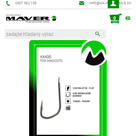
0907 562 155
INFO@MAVER-FISHING.SK
0
€0