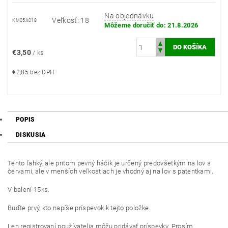
Na objednávku
Veľkosť: 18
KM05A018
Môžeme doručiť do:
21.8.2026
€3,50
/ ks
€2,85 bez DPH
POPIS
DISKUSIA
Tento ľahký, ale pritom pevný háčik je určený predovšetkým na lov s
červami, ale v menších veľkostiach je vhodný aj na lov s patentkami.
V balení 15ks.
Buďte prvý, kto napíše príspevok k tejto položke.
Len registrovaní používatelia môžu pridávať príspevky. Prosím