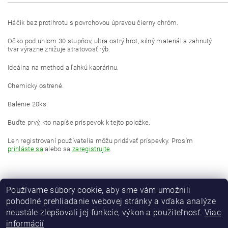
Háčik bez protihrotu s povrchovou úpravou čierny chróm.
Očko pod uhlom 30 stupňov, ultra ostrý hrot, silný materiál
a zahnutý
tvar výrazne znižuje stratovosť rýb.
Ideálna na method a ľahkú kaprárinu.
Chemicky ostrené.
Balenie 20ks.
Buďte prvý, kto napíše príspevok k tejto položke.
Len registrovaní používatelia môžu pridávať príspevky. Prosím
prihláste sa
alebo sa
zaregistrujte
.
Používame súbory cookie, aby sme vám umožnili
pohodlné prehliadanie webovej stránky a vďaka analýze
neustále zlepšovali jej funkcie, výkon a použiteľnosť.
Viac
informácií