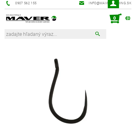
0907 562 155
INFO@MAVER-FISHING.SK
0
€0