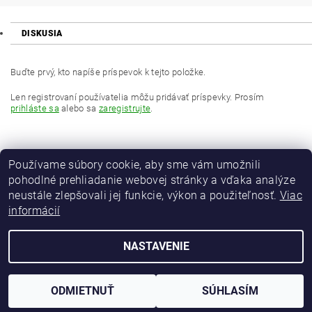
DISKUSIA
Buďte prvý, kto napíše príspevok k tejto položke.
Len registrovaní používatelia môžu pridávať príspevky. Prosím
prihláste sa
alebo sa
zaregistrujte
.
Používame súbory cookie, aby sme vám umožnili
pohodlné prehliadanie webovej stránky a vďaka analýze
neustále zlepšovali jej funkcie, výkon a použiteľnosť.
Viac
informácií
MAVER Italia
NASTAVENIE
2026 © maver-fishing.sk, všetky práva vyhradené
Vytvoril Shoptet
ODMIETNUŤ
SÚHLASÍM