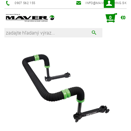
0907 562 155
INFO@MAVER-FISHING.SK
0
€0