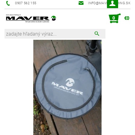
0907 562 155
INFO@MAVER-FISHING.SK
0
€0