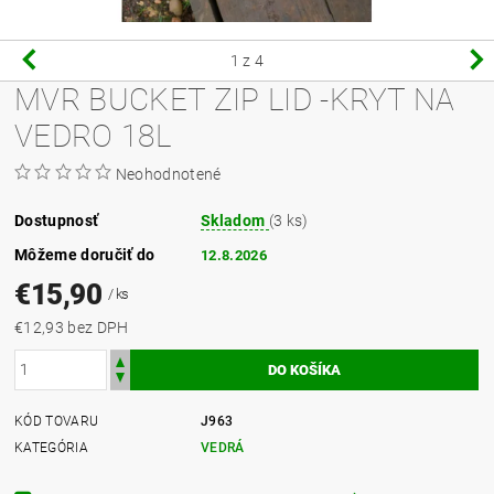
1
z 4
MVR BUCKET ZIP LID -KRYT NA
VEDRO 18L
Neohodnotené
Dostupnosť
Skladom
(3 ks)
Môžeme doručiť do
12.8.2026
€15,90
/ ks
€12,93 bez DPH
KÓD TOVARU
J963
KATEGÓRIA
VEDRÁ