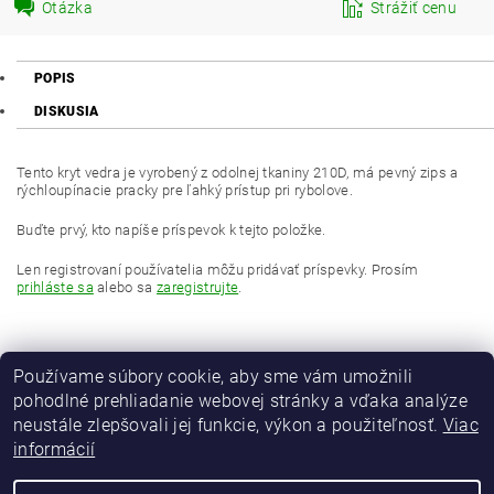
Otázka
Strážiť cenu
POPIS
DISKUSIA
Tento kryt vedra je vyrobený z odolnej tkaniny 210D, má pevný zips a
rýchloupínacie pracky pre ľahký prístup pri rybolove.
Buďte prvý, kto napíše príspevok k tejto položke.
Len registrovaní používatelia môžu pridávať príspevky. Prosím
prihláste sa
alebo sa
zaregistrujte
.
Používame súbory cookie, aby sme vám umožnili
pohodlné prehliadanie webovej stránky a vďaka analýze
neustále zlepšovali jej funkcie, výkon a použiteľnosť.
Viac
informácií
MAVER Italia