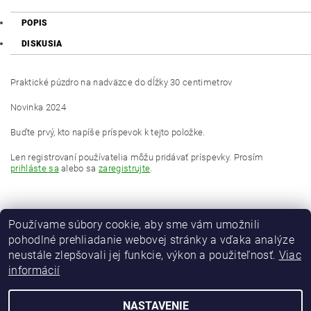
POPIS
DISKUSIA
Praktické púzdro na nadväzce do dĺžky 30 centimetrov
Novinka 2024
Buďte prvý, kto napíše príspevok k tejto položke.
Len registrovaní používatelia môžu pridávať príspevky. Prosím
prihláste sa
alebo sa
zaregistrujte
.
Používame súbory cookie, aby sme vám umožnili
pohodlné prehliadanie webovej stránky a vďaka analýze
neustále zlepšovali jej funkcie, výkon a použiteľnosť.
Viac
informácií
MAVER Italia
NASTAVENIE