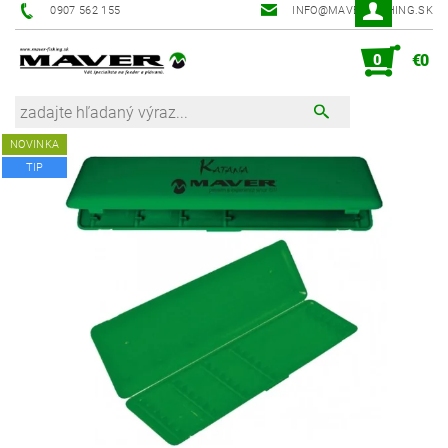
0907 562 155
INFO@MAVER-FISHING.SK
0
€0
NOVINKA
TIP