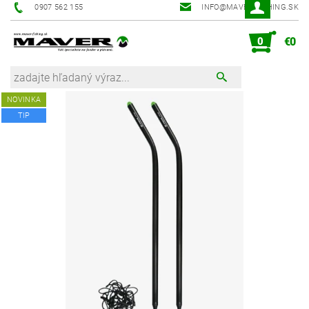
0907 562 155
INFO@MAVER-FISHING.SK
0
€0
NOVINKA
TIP