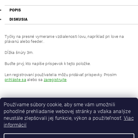
POPIS
DISKUSIA
Tyčky na presné vymeranie vzdialenosti lovu, napríklad pri love na
plávanú alebo feeder..
Dĺžka šnúry 3m.
Buďte prvý, kto napíše príspevok k tejto položke.
Len registrovaní používatelia môžu pridávať príspevky. Prosím
prihláste sa
alebo sa
zaregistrujte
.
Používame súbory cookie, aby sme vám umožnili
pohodlné prehliadanie webovej stránky a vďaka analýze
neustále zlepšovali jej funkcie, výkon a použiteľnosť.
Viac
informácií
MAVER Italia