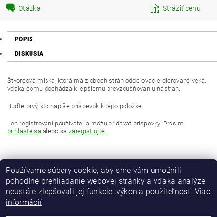
Otázka
Strážiť cenu
POPIS
DISKUSIA
Štvorcová miska, ktorá má z oboch strán oddeľovacie dierované veká,
vďaka čomu dochádza k lepšiemu prevzdušňovaniu nástrah.
Buďte prvý, kto napíše príspevok k tejto položke.
Len registrovaní používatelia môžu pridávať príspevky. Prosím
prihláste sa
alebo sa
zaregistrujte
.
Používame súbory cookie, aby sme vám umožnili
pohodlné prehliadanie webovej stránky a vďaka analýze
neustále zlepšovali jej funkcie, výkon a použiteľnosť.
Viac
informácií
MAVER Italia