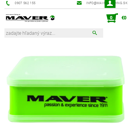
0907 562 155
INFO@MAVER-FISHING.SK
0
€0