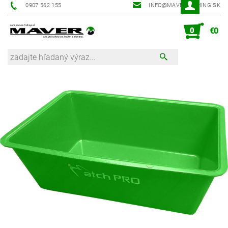
0907 562 155
INFO@MAVER-FISHING.SK
0
€0