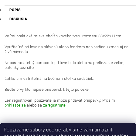
POPIS
DISKUSIA
Veľmi praktická miska obdĺžnikového tvaru rozmeru 33x22x11cm.
Využiteľná pri love na plávanú alebo feedrom na vnadiacu zmes aj na
živú návnadu.
Nepostrádateľný pomocník pri love beíc alebo na preliezanie veľkej
patenky cez sito.
Ľahko umiestniteľná na bočnom stolíku sedačiek.
Buďte prvý, kto napíše príspevok k tejto položke.
Len registrovaní používatelia môžu pridávať príspevky. Prosím
prihláste sa
alebo sa
zaregistrujte
.
Používame súbory cookie, aby sme vám umožnili