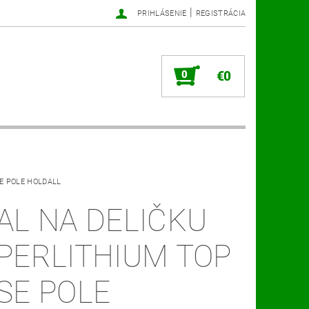
|
PRIHLÁSENIE
REGISTRÁCIA
0
€0
SE POLE HOLDALL
AL NA DELIČKU
PERLITHIUM TOP
SE POLE