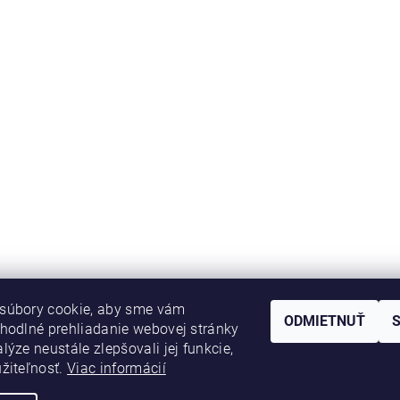
súbory cookie, aby sme vám
ODMIETNUŤ
hodlné prehliadanie webovej stránky
lýze neustále zlepšovali jej funkcie,
MAVER Italia
žiteľnosť.
Viac informácií