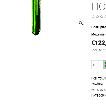
HO
Dostupno
Môžeme d
€122
€99
KÓD TOVA
ZNAČKA
WEBOVÁ S
KATEGÓRI