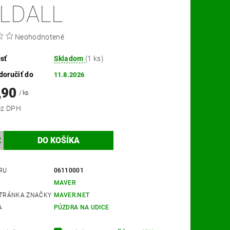
LDALL
Neohodnotené
sť
Skladom
(1 ks)
oručiť do
11.8.2026
,90
/ ks
,92 bez DPH
RU
06110001
MAVER
TRÁNKA ZNAČKY
MAVER.NET
A
PÚZDRA NA UDICE