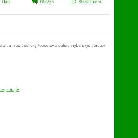
Tlač
Otázka
Strážiť cenu
 a transport deličky, topsetov a ďalších rybárskych prútov.
registrujte
.