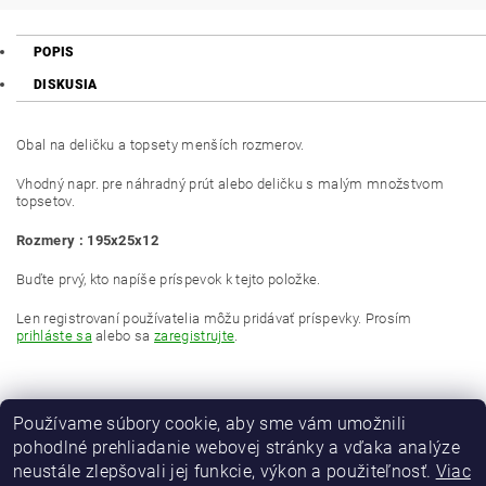
POPIS
DISKUSIA
Obal na deličku a topsety menších rozmerov.
Vhodný napr. pre náhradný prút alebo deličku s malým množstvom
topsetov.
Rozmery : 195x25x12
Buďte prvý, kto napíše príspevok k tejto položke.
Len registrovaní používatelia môžu pridávať príspevky. Prosím
prihláste sa
alebo sa
zaregistrujte
.
Používame súbory cookie, aby sme vám umožnili
pohodlné prehliadanie webovej stránky a vďaka analýze
neustále zlepšovali jej funkcie, výkon a použiteľnosť.
Viac