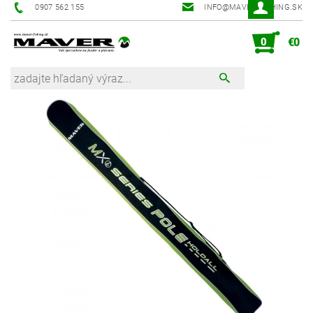
0907 562 155
INFO@MAVER-FISHING.SK
0
€0