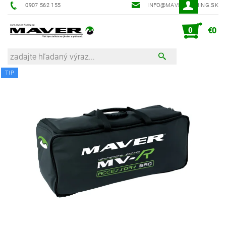
0907 562 155
INFO@MAVER-FISHING.SK
0
€0
TIP