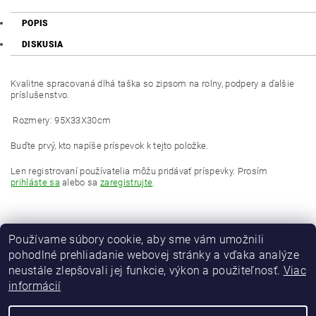
POPIS
DISKUSIA
Kvalitne spracovaná dlhá taška so zipsom na rolny, podpery a ďalšie
príslušenstvo.
Rozmery: 95X33X30cm
Buďte prvý, kto napíše príspevok k tejto položke.
Len registrovaní používatelia môžu pridávať príspevky. Prosím
prihláste sa
alebo sa
zaregistrujte
.
Používame súbory cookie, aby sme vám umožnili
pohodlné prehliadanie webovej stránky a vďaka analýze
neustále zlepšovali jej funkcie, výkon a použiteľnosť.
Viac
informácií
MAVER Italia