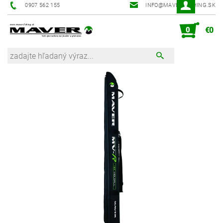
0907 562 155
INFO@MAVER-FISHING.SK
0
€0