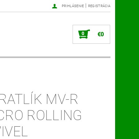
|
PRIHLÁSENIE
REGISTRÁCIA
0
€0
RATLÍK MV-R
CRO ROLLING
IVEL