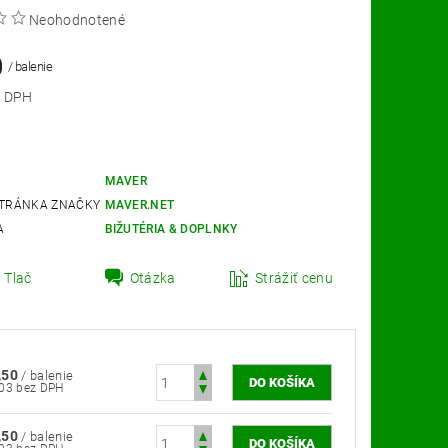
Neohodnotené
0
/ balenie
 bez DPH
MAVER
TRÁNKA ZNAČKY
MAVER.NET
A
BIŽUTÉRIA & DOPLNKY
Tlač
Otázka
Strážiť cenu
,50
/ balenie
€2,03 bez DPH
,50
/ balenie