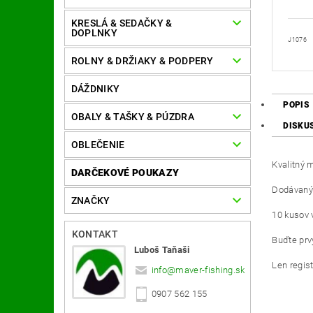
KRESLÁ & SEDAČKY &
DOPLNKY
J1076
ROLNY & DRŽIAKY & PODPERY
DÁŽDNIKY
POPIS
OBALY & TAŠKY & PÚZDRA
DISKU
OBLEČENIE
Kvalitný 
DARČEKOVÉ POUKAZY
Dodávaný 
ZNAČKY
10 kusov v
KONTAKT
Buďte prvý
Luboš Taňaši
Len regis
info
@
maver-fishing.sk
0907 562 155