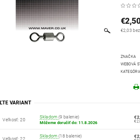
€2,5
€2,03
ZNAČKA
WEBOVÁ S
KATEGÓRI
ĽTE VARIANT
Skladom
(9 balenie)
€2
Veľkosť: 20
Môžeme doručiť do:
11.8.2026
Skladom
(18 balenie)
€2
Veľkosť: 22