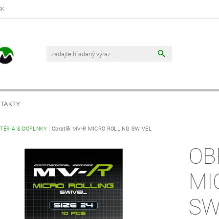
SK
TAKTY
UTÉRIA & DOPLNKY
Obratlík MV-R MICRO ROLLING SWIVEL
OB
MI
SW