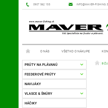
0907 562 155
INFO@MAVER-FISHING.
O NÁS
VŠETKO O NÁKUPE
KON
BIŽ
PRÚTY NA PLÁVANÚ
FEEDEROVÉ PRÚTY
NAVIJÁKY
VLASCE & ŠNÚRY
HÁČIKY