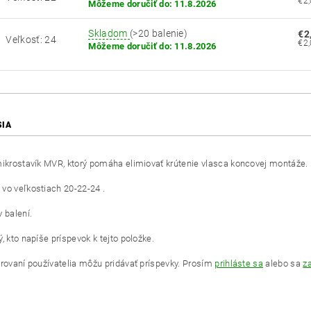
Môžeme doručiť do:
11.8.2026
Skladom
(>20 balenie)
€2
Veľkosť: 24
Môžeme doručiť do:
11.8.2026
SIA
mikrostavík MVR, ktorý pomáha elimiovať krútenie vlasca koncovej montáže.
vo veľkostiach 20-22-24 .
 balení.
, kto napíše príspevok k tejto položke.
trovaní používatelia môžu pridávať príspevky. Prosím
prihláste sa
alebo sa
za