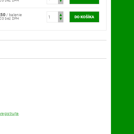
€2,03 bez DPH
,50
/ balenie
€2,03 bez DPH
registrujte
.