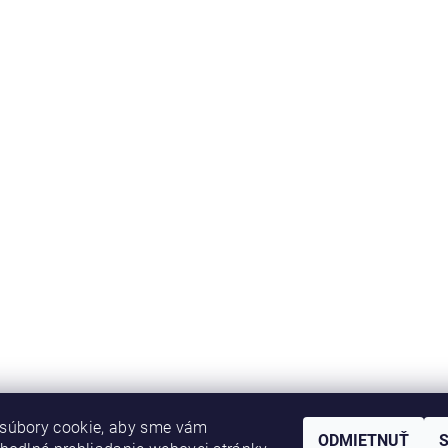
súbory cookie, aby sme vám
ODMIETNUŤ