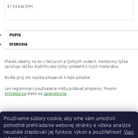
€1,54 bez DPH
POPIS
DISKUSIA
Plavák ideálny na lov v tečúcich a rýchlych vodách. Karbónový tyčka
zaručuje väčšiu stabilitu ako tyčky vyrobené z iných materiálov.
Buďte prvý, kto napíše príspevok k tejto položke.
Len registrovaní používatelia môžu pridávať príspevky. Prosím
prihláste sa
alebo sa
zaregistrujte
.
Používame súbory cookie, aby sme vám umožnili
pohodlné prehliadanie webovej stránky a vďaka analýze
neustále zlepšovali jej funkcie, výkon a použiteľnosť.
Viac