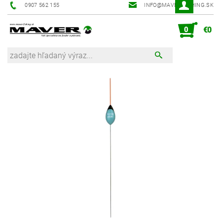
0907 562 155
INFO@MAVER-FISHING.SK
0
€0