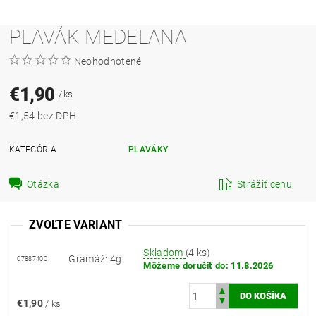
PLAVÁK MEDELANA
Neohodnotené
€1,90
/ ks
€1,54 bez DPH
KATEGÓRIA
PLAVÁKY
Otázka
Strážiť cenu
ZVOĽTE VARIANT
Skladom
(4 ks)
Gramáž: 4g
07887400
Môžeme doručiť do:
11.8.2026
€1,90
/ ks