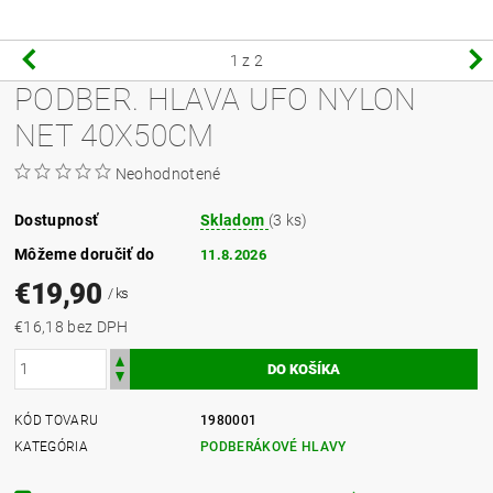
1
z 2
PODBER. HLAVA UFO NYLON
NET 40X50CM
Neohodnotené
Dostupnosť
Skladom
(3 ks)
Môžeme doručiť do
11.8.2026
€19,90
/ ks
€16,18 bez DPH
KÓD TOVARU
1980001
KATEGÓRIA
PODBERÁKOVÉ HLAVY