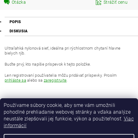
Otázka
Strážiť cenu
POPIS
DISKUSIA
Ultraľahká nylonová sieť, ideálna pri rýchlostnom chytaní hlavne
bielych rýb.
Buďte prvý, kto napíše príspevok k tejto položke.
Len registrovaní používatelia môžu pridávať príspevky. Prosím
prihláste sa
alebo sa
zaregistrujte
.
Používame súbory cookie, aby sme vám umožnili
pohodlné prehliadanie webovej stránky a vďaka analýze
neustále zlepšovali jej funkcie, výkon a použiteľnosť.
Viac
informácií
MAVER Italia