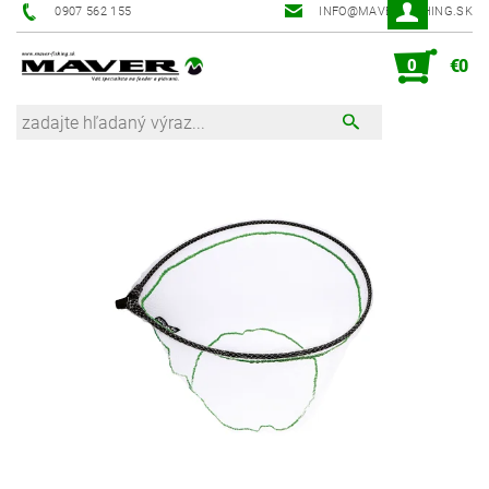
0907 562 155
INFO@MAVER-FISHING.SK
0
€0