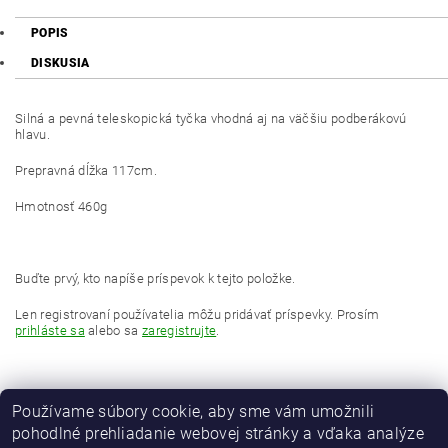
POPIS
DISKUSIA
Silná a pevná teleskopická tyčka vhodná aj na väčšiu podberákovú
hlavu.
Prepravná dĺžka 117cm.
Hmotnosť 460g
Buďte prvý, kto napíše príspevok k tejto položke.
Len registrovaní používatelia môžu pridávať príspevky. Prosím
prihláste sa
alebo sa
zaregistrujte
.
Používame súbory cookie, aby sme vám umožnili
pohodlné prehliadanie webovej stránky a vďaka analýze