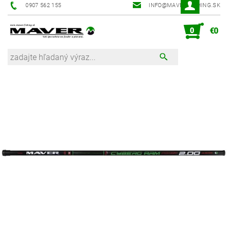
0907 562 155
INFO@MAVER-FISHING.SK
0
€0