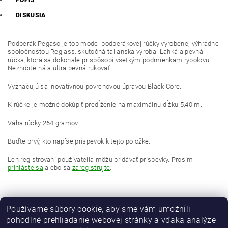
POPIS
DISKUSIA
Podberák Pegaso je top model podberákovej rúčky vyrobenej výhradne
spoločnosťou Reglass, skutočná talianska výroba. Ľahká a pevná
rúčka, ktorá sa dokonale prispôsobí všetkým podmienkam rybolovu.
Nezničiteľná a ultra pevná rukoväť.
Vyznačujú sa inovatívnou povrchovou úpravou Black Core.
K rúčke je možné dokúpiť predĺženie na maximálnu dĺžku 5,40 m.
Váha rúčky 264 gramov!
Buďte prvý, kto napíše príspevok k tejto položke.
Len registrovaní používatelia môžu pridávať príspevky. Prosím
prihláste sa
alebo sa
zaregistrujte
.
Používame súbory cookie, aby sme vám umožnili
pohodlné prehliadanie webovej stránky a vďaka analýze