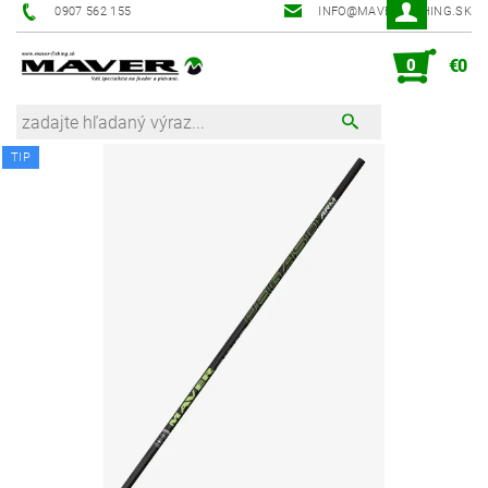
0907 562 155
INFO@MAVER-FISHING.SK
0
€0
TIP