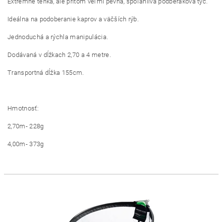
Extrémne tenká, ale pritom veľmi pevná, spoľahlivá podberáková tyč.
Ideálna na podoberanie kaprov a väčších rýb.
Jednoduchá a rýchla manipulácia.
Dodávaná v dĺžkach 2,70 a 4 metre.
Transportná dĺžka 155cm.
Hmotnosť:
2,70m- 228g
4,00m- 373g