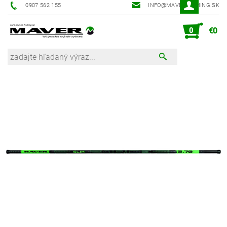
0907 562 155
INFO@MAVER-FISHING.SK
0
€0