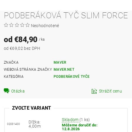
PODBERÁKOVÁ TYČ SLIM FORCE
Neohodnotené
od €84,90
/ ks
od €69,02 bez DPH
ZNAČKA
MAVER
WEBOVÁ STRÁNKA ZNAČKY
MAVER.NET
KATEGÓRIA
PODBERÁKOVÉ TYČE
Otázka
Strážiť cenu
ZVOĽTE VARIANT
Skladom
(1 ks)
Dľžka:
02031400
Môžeme doručiť do:
4,00m
12.8.2026