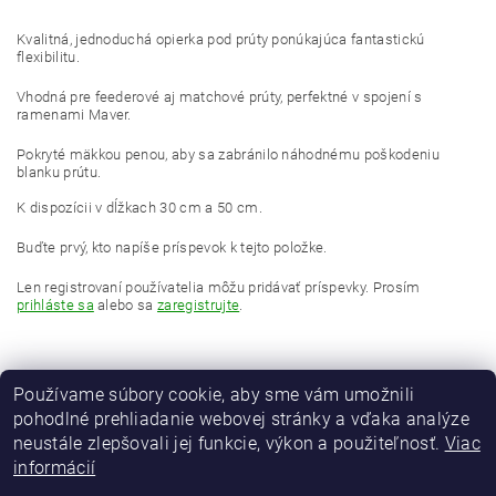
Kvalitná, jednoduchá opierka pod prúty ponúkajúca fantastickú
flexibilitu.
Vhodná pre feederové aj matchové prúty, perfektné v spojení s
ramenami Maver.
Pokryté mäkkou penou, aby sa zabránilo náhodnému poškodeniu
blanku prútu.
K dispozícii v dĺžkach 30 cm a 50 cm.
Buďte prvý, kto napíše príspevok k tejto položke.
Len registrovaní používatelia môžu pridávať príspevky. Prosím
prihláste sa
alebo sa
zaregistrujte
.
Používame súbory cookie, aby sme vám umožnili
pohodlné prehliadanie webovej stránky a vďaka analýze
neustále zlepšovali jej funkcie, výkon a použiteľnosť.
Viac
informácií
MAVER Italia