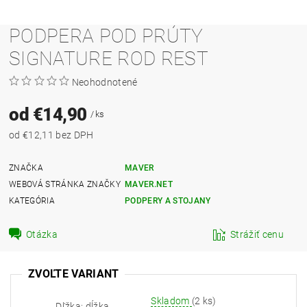
PODPERA POD PRÚTY
SIGNATURE ROD REST
Neohodnotené
od €14,90
/ ks
od €12,11 bez DPH
ZNAČKA
MAVER
WEBOVÁ STRÁNKA ZNAČKY
MAVER.NET
KATEGÓRIA
PODPERY A STOJANY
Otázka
Strážiť cenu
ZVOĽTE VARIANT
Skladom
(2 ks)
Dľžka: dĺžka