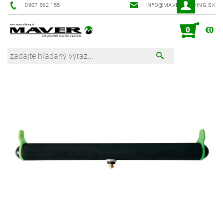
0907 562 155
INFO@MAVER-FISHING.SK
0
€0