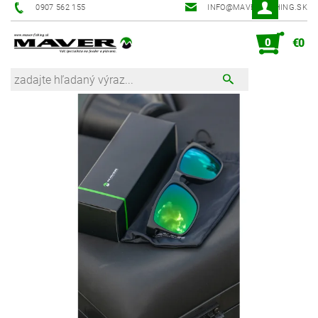
0907 562 155
INFO@MAVER-FISHING.SK
0
€0