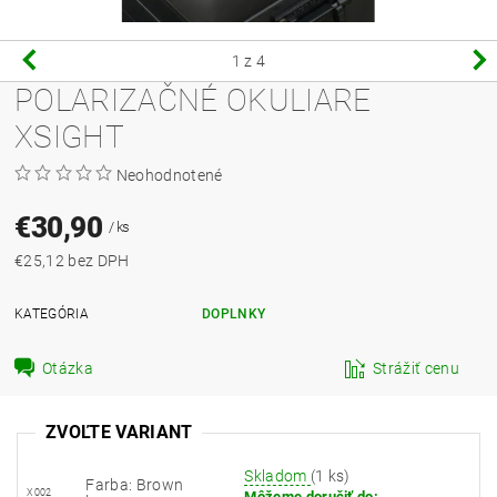
1
z 4
POLARIZAČNÉ OKULIARE
XSIGHT
Neohodnotené
€30,90
/ ks
€25,12 bez DPH
KATEGÓRIA
DOPLNKY
Otázka
Strážiť cenu
ZVOĽTE VARIANT
Skladom
(1 ks)
Farba: Brown
X002
Môžeme doručiť do: