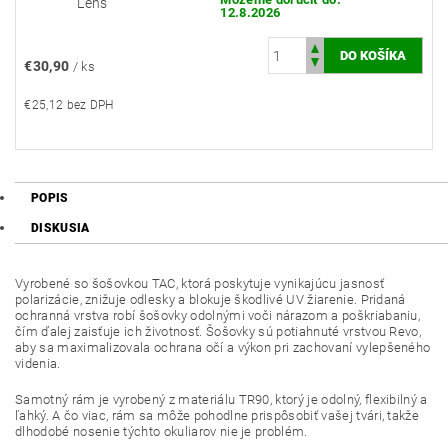
Lens
12.8.2026
€30,90
/ ks
€25,12 bez DPH
POPIS
DISKUSIA
Vyrobené so šošovkou TAC, ktorá poskytuje vynikajúcu jasnosť
polarizácie, znižuje odlesky a blokuje škodlivé UV žiarenie. Pridaná
ochranná vrstva robí šošovky odolnými voči nárazom a poškriabaniu,
čím ďalej zaisťuje ich životnosť. Šošovky sú potiahnuté vrstvou Revo,
aby sa maximalizovala ochrana očí a výkon pri zachovaní vylepšeného
videnia.
Samotný rám je vyrobený z materiálu TR90, ktorý je odolný, flexibilný a
ľahký. A čo viac, rám sa môže pohodlne prispôsobiť vašej tvári, takže
dlhodobé nosenie týchto okuliarov nie je problém.