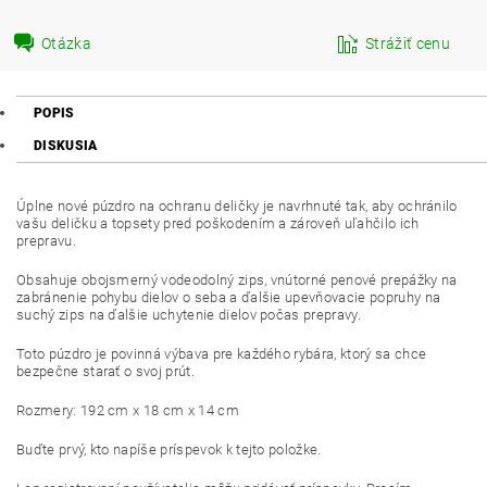
Otázka
Strážiť cenu
POPIS
DISKUSIA
Úplne nové púzdro na ochranu deličky je navrhnuté tak, aby ochránilo
vašu deličku a topsety pred poškodením a zároveň uľahčilo ich
prepravu.
Obsahuje obojsmerný vodeodolný zips, vnútorné penové prepážky na
zabránenie pohybu dielov o seba a ďalšie upevňovacie popruhy na
suchý zips na ďalšie uchytenie dielov počas prepravy.
Toto púzdro je povinná výbava pre každého rybára, ktorý sa chce
bezpečne starať o svoj prút.
Rozmery: 192 cm x 18 cm x 14 cm
Buďte prvý, kto napíše príspevok k tejto položke.