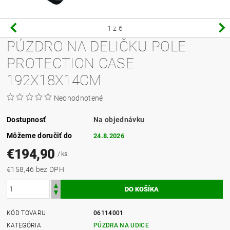
1
z 6
PÚZDRO NA DELIČKU POLE
PROTECTION CASE
192X18X14CM
Neohodnotené
Dostupnosť
Na objednávku
Môžeme doručiť do
24.8.2026
€194,90
/ ks
€158,46 bez DPH
KÓD TOVARU
06114001
KATEGÓRIA
PÚZDRA NA UDICE