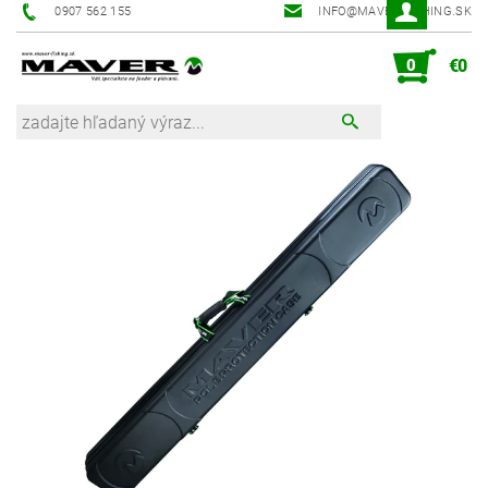
0907 562 155
INFO@MAVER-FISHING.SK
0
€0