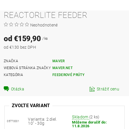
REACTORLITE FEEDER
Neohodnotené
od €159,90
/ ks
od €130 bez DPH
ZNAČKA
MAVER
WEBOVÁ STRÁNKA ZNAČKY
MAVER.NET
KATEGÓRIA
FEEDEROVÉ PRÚTY
Otázka
Strážiť cenu
ZVOĽTE VARIANT
Skladom
(2 ks)
Varianta: 2.diel.
05770001
Môžeme doručiť do:
10" - 30g
11.8.2026