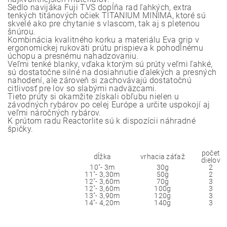
Sedlo navijáka Fuji TVS dopĺňa rad ľahkých, extra
tenkých titánových očiek TITANIUM MINIMA, ktoré sú
skvelé ako pre chytanie s vlascom, tak aj s pletenou
šnúrou.
Kombinácia kvalitného korku a materiálu Eva grip v
ergonomickej rukoväti prútu prispieva k pohodlnému
úchopu a presnému nahadzovaniu.
Veľmi tenké blanky, vďaka ktorým sú prúty veľmi ľahké,
sú dostatočne silné na dosiahnutie ďalekých a presných
nahodení, ale zároveň si zachovávajú dostatočnú
citlivosť pre lov so slabými nadväzcami.
Tieto prúty si okamžite získali obľubu nielen u
závodných rybárov po celej Európe a určite uspokojí aj
veľmi náročných rybárov.
K prútom radu Reactorlite sú k dispozícii náhradné
špičky.
počet
dĺžka
vrhacia záťaž
dielov
10"- 3m
30g
2
11"- 3,30m
50g
2
12"- 3,60m
70g
3
12"- 3,60m
100g
3
13"- 3,90m
120g
3
14"- 4,20m
140g
3