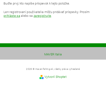
Buďte prvý, kto napíše príspevok k tejto položke.
Len registrovaní používatelia môžu pridávať príspevky. Prosím
prihláste sa
alebo sa
zaregistrujte
.
MAVER Italia
2026 © maver-fishing.sk, všetky práva vyhradené
Vytvoril Shoptet