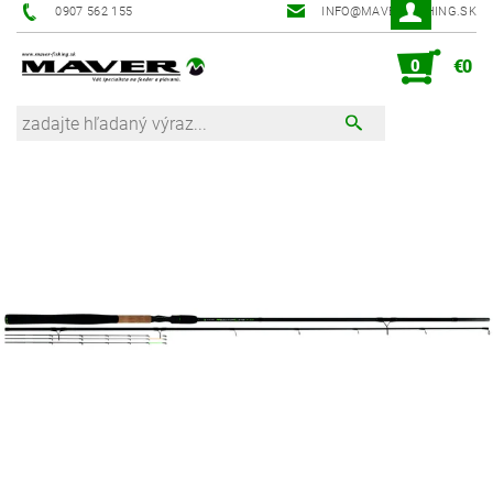
0907 562 155
INFO@MAVER-FISHING.SK
0
€0