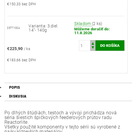
€150,33 bez DPH
Skladom
(2 ks)
Varianta: 3.diel.
05771004
Môžeme doručiť do:
14"- 140g
11.8.2026
€225,90
/ ks
€183,66 bez DPH
POPIS
DISKUSIA
Po dlhých štúdiách, testoch a vývoji prichádza nová
séria šiestich špičkových feederových prútov radu
Reactorlite.
Všetky použité komponenty v tejto sérii sú vyrobené z
najkvalitnejších materiálov.