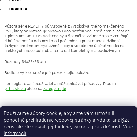
POPIS
DISKUSIA
Púzdra série REALITY sú vyrobené z vysokokvalitného mäkčeného
PVC, ktorý sa vyznačuje vysokou odolnosťou voči znečistenie, zápachu
a plesniam. Je 100% vodeodolný a špeciálne zvárané spoje zaručujú
dlhú životnosť a odolnosť proti poškodeniu pri námahe a dvíhaní
tažkých predmetov. Vystužené zipsy a vodotesné úložné vrecká na
niektorých modeloch robia tento rad kompletným a exkluzívnym.
Rozmery 34x22x23 cm
Buďte prvý, kto napíše príspevok k tejto položke.
Len registrovaní používatelia môžu pridávať príspevky. Prosím
prihláste sa
alebo sa
zaregistrujte
.
Používame súbory cookie, aby sme vám umožnili
pohodlné prehliadanie webovej stránky a vďaka analýze
neustále zlepšovali jej funkcie, výkon a použiteľnosť.
Viac
informácií