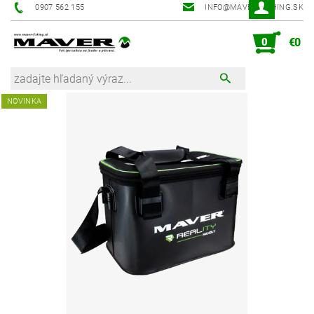
0907 562 155
INFO@MAVER-FISHING.SK
0
€0
NOVINKA