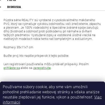
POPIS
DISKUSIA
Púzdra série REALITY sú vyrobené z vysokokvalitného mäkčeného
PVC, ktorý sa vyznačuje vysokou odolnosťou voči znečistenie, zápachu
a plesniam. Je 100% vodeodolný a špeciálne zvárané spoje zaručujú
dlhú životnosť a odolnosť proti poškodeniu pri námahe a dvíhaní
tažkých predmetov. Vystužené zipsy a vodotesné úložné vrecká na
niektorých modeloch robia tento rad kompletným a exkluzívnym.
Rozmery 35x11x7 cm
Buďte prvý, kto napíše príspevok k tejto položke.
Len registrovaní používatelia môžu pridávať príspevky. Prosím
prihláste sa
alebo sa
zaregistrujte
.
Používame súbory cookie, aby sme vám umožnili
pohodlné prehliadanie webovej stránky a vďaka analýze
neustále zlepšovali jej funkcie, výkon a použiteľnosť.
Viac
informácií