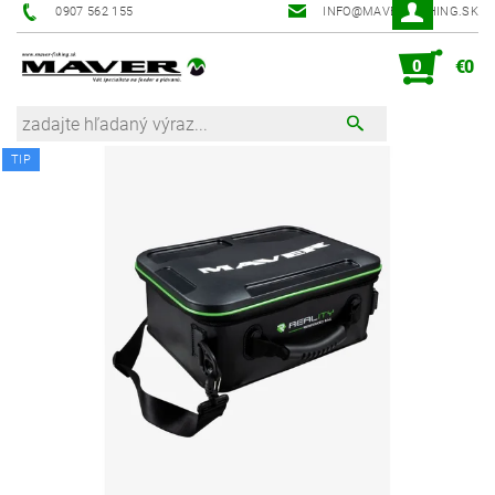
0907 562 155
INFO@MAVER-FISHING.SK
0
€0
TIP