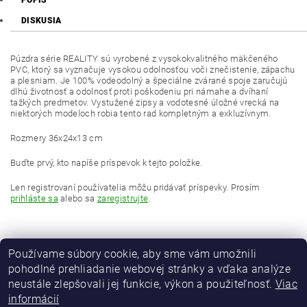
POPIS
DISKUSIA
Púzdra série REALITY sú vyrobené z vysokokvalitného mäkčeného
PVC, ktorý sa vyznačuje vysokou odolnosťou voči znečistenie, zápachu
a plesniam. Je 100% vodeodolný a špeciálne zvárané spoje zaručujú
dlhú životnosť a odolnosť proti poškodeniu pri námahe a dvíhaní
tažkých predmetov. Vystužené zipsy a vodotesné úložné vrecká na
niektorých modeloch robia tento rad kompletným a exkluzívnym.
Rozmery 36x24x13 cm
Buďte prvý, kto napíše príspevok k tejto položke.
Len registrovaní používatelia môžu pridávať príspevky. Prosím
prihláste sa
alebo sa
zaregistrujte
.
Používame súbory cookie, aby sme vám umožnili
pohodlné prehliadanie webovej stránky a vďaka analýze
neustále zlepšovali jej funkcie, výkon a použiteľnosť.
Viac
informácií