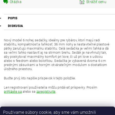
Otázka
Strážiť cenu
POPIS
DISKUSIA
Nový model 6 nohej sedačky, ideálny pre rybárov, ktorí majú radi
stabilitu, kompaktnosť a ľahkosť. 36 mm nohy a nastaviteľné plastové
pätky zaručujú maximálnu stabilitu. Celá sedačka je veľmi ľahká a dá
sa veľmi ľahko nastaviť aj na strmom brehu. Sedák je navrhnutý tak,
aby poskytoval maximálny komfort pri love, či už pri love s udicou
alebo s feedrom alebo boloňkou. Sedačka je vybavená dvoma 6 cm
prednými zásuvkami a horným otvárateľným modulom s dostatkom
úložného priestoru.
Buďte prvý, kto napíše príspevok k tejto položke.
Len registrovaní používatelia môžu pridávať príspevky. Prosím
prihláste sa
alebo sa
zaregistrujte
.
Používame súbory cookie, aby sme vám umožnili