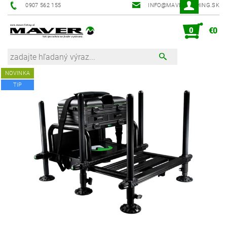
0907 562 155
INFO@MAVER-FISHING.SK
0
€0
NOVINKA
TIP