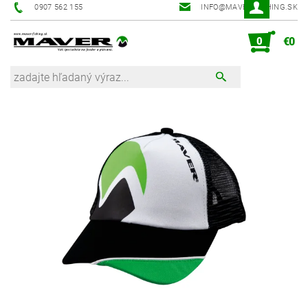
0907 562 155
INFO@MAVER-FISHING.SK
0
€0