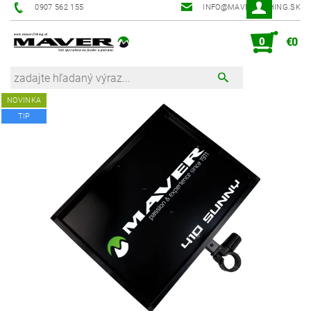
0907 562 155
INFO@MAVER-FISHING.SK
0
€0
NOVINKA
TIP