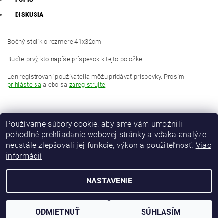
POPIS
DISKUSIA
Bočný stolík o rozmere 41x32cm
Buďte prvý, kto napíše príspevok k tejto položke.
Len registrovaní používatelia môžu pridávať príspevky. Prosím
prihláste sa
alebo sa
zaregistrujte
.
Používame súbory cookie, aby sme vám umožnili
pohodlné prehliadanie webovej stránky a vďaka analýze
neustále zlepšovali jej funkcie, výkon a použiteľnosť.
Viac
informácií
MAVER Italia
NASTAVENIE
2026 © maver-fishing.sk, všetky práva vyhradené
Vytvoril Shoptet
ODMIETNUŤ
SÚHLASÍM